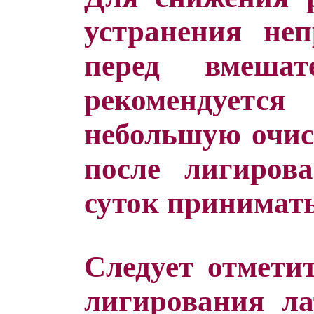
устранения не
перед вмешат
рекомендуе
небольшую очис
после лигиров
суток принимать
Следует отмети
лигирования л