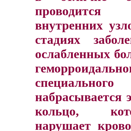
проводится
внутренних узло
стадиях забол
ослабленных бо
геморроидальн
специально
набрасывается э
кольцо, кот
нарушает крово