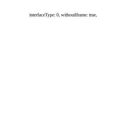
interfaceType: 0, withoutIframe: true,