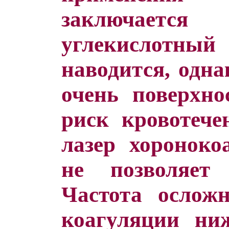
заключает
углекислотн
наводится, одна
очень поверхно
риск кровотече
лазер хороноко
не позволяет
Частота ослож
коагуляции ни