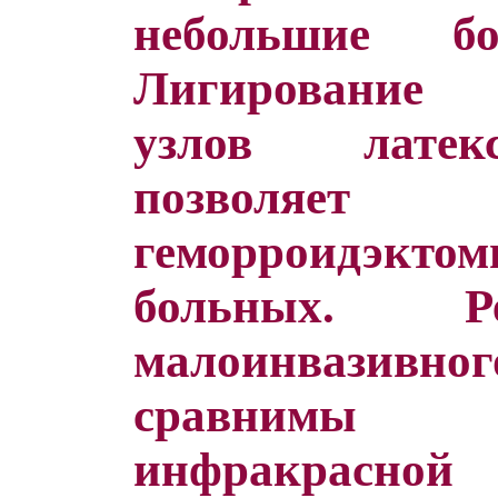
небольшие б
Лигирование
узлов латек
позволя
геморроидэктом
больных. Ре
малоинвазивн
сравнимы с
инфракрасно