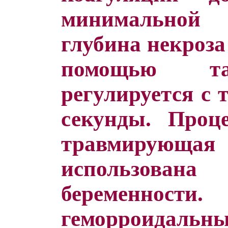
минимальной 
глубина некроза
помощью та
регулируется с 
секунды. Проц
травмирующа
использов
беременности
геморроидал