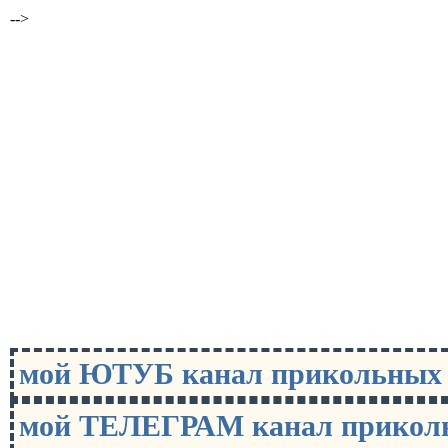
-->
мой ЮТУБ канал прикольны
мой ТЕЛЕГРАМ канал прико