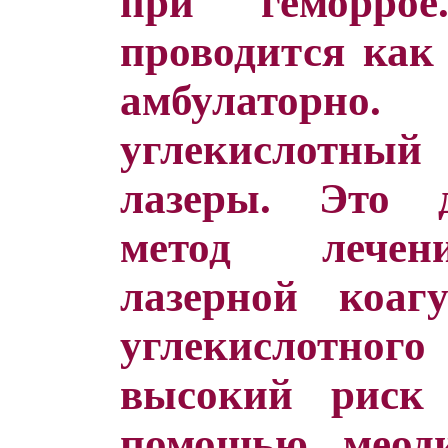
при геморро
проводится как 
амбулатор
углекислотн
лазеры. Это д
метод лечен
лазерной коа
углекислотног
высокий риск 
помощью меод