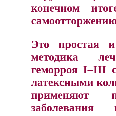
конечном ито
самоотторжению
Это простая и
методика леч
геморроя I–III 
латексными кол
применяют 
заболевания 