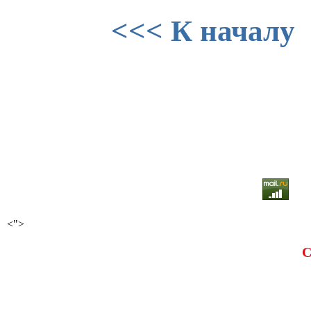
<<< К началу
<">
С