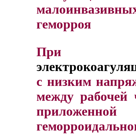
малоинвазивны
геморроя
Пр
электрокоагуля
с низким напря
между рабочей 
приложенно
геморроидальног