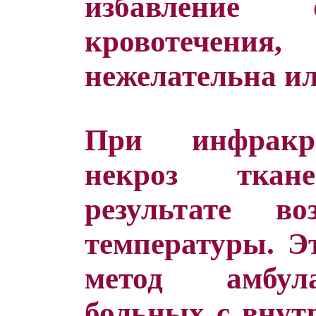
избавлени
кровотечен
нежелательна ил
При инфракр
некроз ткан
результате во
температуры. Э
метод амбул
больных с внут