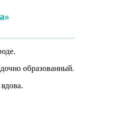
а»
роде.
ядочно образованный.
 вдова.