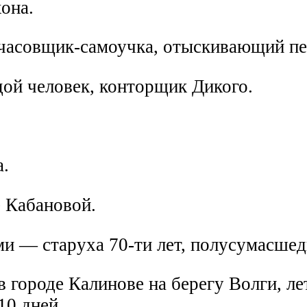
она.
часовщик-самоучка, отыскивающий пе
ой человек, конторщик Дикого.
.
 Кабановой.
ми — старуха 70-ти лет, полусумасше
в городе Калинове на берегу Волги, л
10 дней.