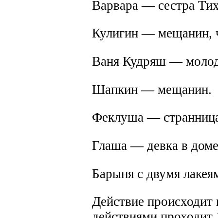
Варвара — сестра Тих
Кулигин — мещанин, 
Ваня Кудряш — молод
Шапкин — мещанин.
Феклуша — странница
Глаша — девка в доме
Барыня с двумя лакея
Действие происходит 
действиями проходит 