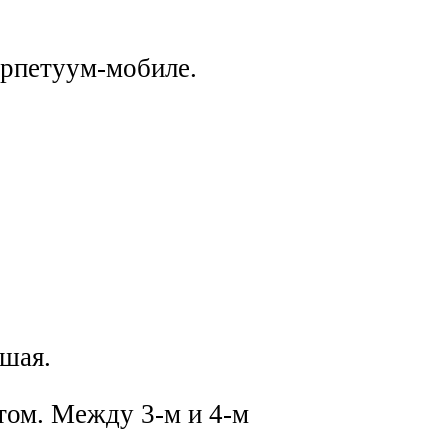
рпетуум-мобиле.
дшая.
етом. Между 3-м и 4-м