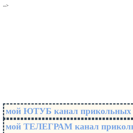
-->
мой ЮТУБ канал прикольны
мой ТЕЛЕГРАМ канал прико