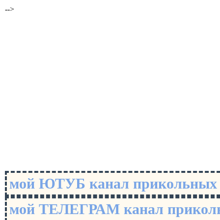
-->
мой ЮТУБ канал прикольны
мой ТЕЛЕГРАМ канал прико