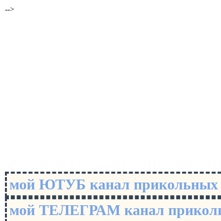
-->
мой ЮТУБ канал прикольны
мой ТЕЛЕГРАМ канал прико