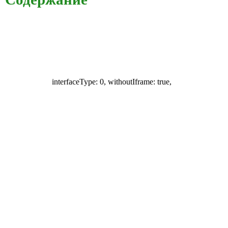
interfaceType: 0, withoutIframe: true,