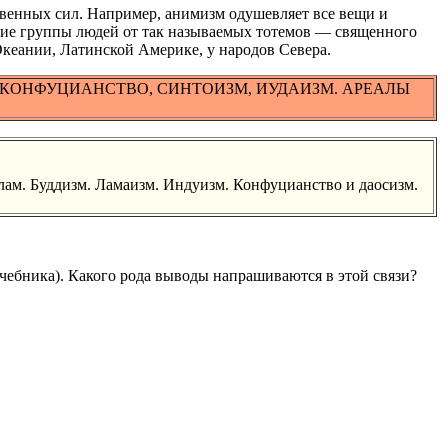
твенных сил. Например, анимизм одушевляет все вещи и
ние группы людей от так называемых тотемов — священного
кеании, Латинской Америке, у народов Севера.
КОНФУЦИАНСТВО, СИНТОИЗМ, ИУДАИЗМ. АРЕАЛЫ
ам. Буддизм. Ламаизм. Индуизм. Конфуцианство и даосизм.
учебника). Какого рода выводы напрашиваются в этой связи?