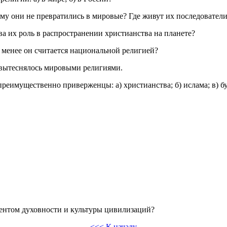
му они не превратились в мировые? Где живут их последовател
ва их роль в распространении христианства на планете?
е менее он считается национальной религией?
о вытеснялось мировыми религиями.
реимущественно приверженцы: а) христианства; б) ислама; в) б
ентом духовности и культуры цивилизаций?
<<< К началу