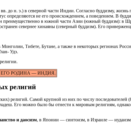
. до н. э.) в северной части Индии. Согласно буддизму, жизнь 
атус определяются не его происхождением, а поведением. В буд
нен преимущественно в южной части Азии (южный буддизм): в Ш
ространен севернее хинаяны (северный буддизм). Его приверженц
 Монголии, Тибете, Бутане, а также в некоторых регионах Росс
лан- Удэ.
религии.
 ЕГО РОДИНА — ИНДИЯ.
ых религий
их) религий. Самой крупной из них по числу последователей (
адеш. Его можно было бы отнести к мировым религиям, однако
анство и даосизм
, в Японии — синтоизм, в Израиле — иудаизм,