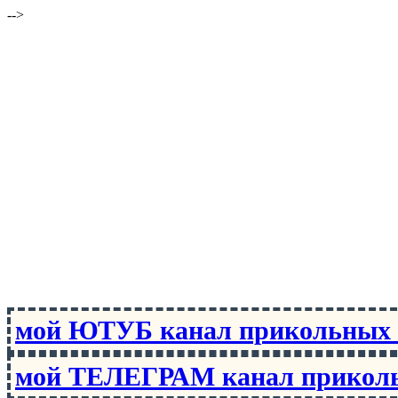
-->
мой ЮТУБ канал прикольны
мой ТЕЛЕГРАМ канал прико