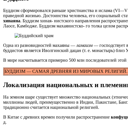
Буддизм сформировался раньше христианства и ислама (VI—V вв
праведной жизнью. Достоинства человека, его социальный ст
хинаяна
. Буддизм хиная- нистского направления распростра
Лаосе, Камбодже. Буддизм махаянистско- го толка целом расп
Одна из разновидностей махаяны —
ламаизм
— господствует в
буддистов является Иволгинский дацан (т. е. монастырь) близ У
В мире насчитывается примерно 500 млн последователей этой 
БУДДИЗМ — САМАЯ ДРЕВНЯЯ ИЗ МИРОВЫХ РЕЛИГИЙ.
Локализация национальных и племенн
На земном шаре существует множество национальных (этническ
миллионы людей, преимущественно в Индии, Пакистане, Бангл
традиционно считается национальной религией.
В Китае с древних времен получили распространение
конфуци
д.