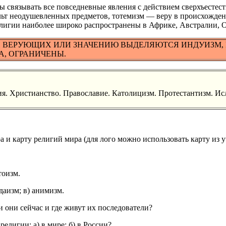
ы связывать все повседневные явления с действием сверхъестес
льт неодушевленных предметов, тотемизм — веру в происхожде
лигии наиболее широко распространены в Африке, Австралии, О
 ВЕРУЮЩИХ ИЛИ ЗНАЧЕНИЮ ВЫДЕЛЯЮТСЯ ИНДУИЗМ, 
А, ОГРАНИЧЕНЫ.
. Христианство. Православие. Католицизм. Протестантизм. Исл
 и карту религий мира (для лого можно использовать карту из 
тоизм.
даизм; в) анимизм.
 они сейчас и где живут их последователи?
елигии: а) в мире; б) в России?