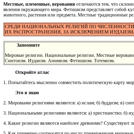
Местные, племенные, верования
отличаются тем, что склонн
явления окружающего мира. Фетишизм представляет собой ку
животного, растения или предмета. Местные традиционные ре
СРЕДИ НАЦИОНАЛЬНЫХ РЕЛИГИЙ ПО ЧИСЛЕННОСТИ
ИХ РАСПРОСТРАНЕНИЯ, ЗА ИСКЛЮЧЕНИЕМ ИУДАИЗМ
Запомните
Мировые религии. Национальные религии. Местные верования
Синтоизм. Иудаизм. Анимизм. Фетишизм. Тотемизм.
Откройте атлас
1. Попытайтесь мысленно совместить политическую карту мира
Это я знаю
2. Мировыми религиями являются: а) ислам; б) буддизм; в) син
3. Национальными религиями являются: а) христианство; б) иу
4. Какие религии являются наиболее древними? Существуют ли
5. Как примерно соотносятся по числу приверженцев мировые р