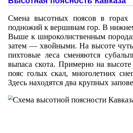
Высотная поясность Кавказа
Смена высотных поясов в горах 
подножий к вершинам гор. В нижне
Выше к широколиственным породам
затем — хвойными. На высоте чуть 
пихтовые леса сменяются субальп
выпаса скота. Примерно на высоте
пояс голых скал, многолетних сне
Здесь находятся два крупных запов