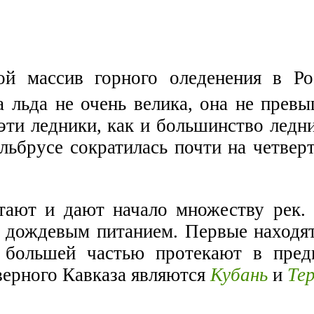
й массив горного оледенения в Ро
а льда не очень велика, она не прев
эти ледники, как и большинство ледн
льбрусе сократилась почти на четвер
тают и дают начало множеству рек.
 с дождевым питанием. Первые находя
 большей частью протекают в пред
ерного Кавказа являются
Кубань
и
Те