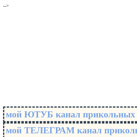
-->
мой ЮТУБ канал прикольны
мой ТЕЛЕГРАМ канал прико