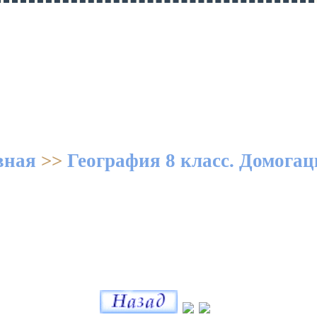
вная
>>
География 8 класс. Домога