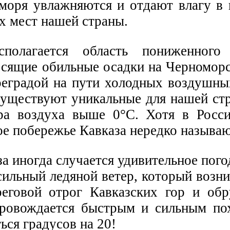
моря увлажняются и отдают влагу в 
х мест нашей страны.
олагается область пониженного 
осящие обильные осадки на Черномор
реградой на пути холодных воздушных
уществуют уникальные для нашей стр
ура воздуха выше 0°С. Хотя в Росс
ое побережье Кавказа нередко называ
 иногда случается удивительное пого
ильный ледяной ветер, который возни
реговой отрог Кавказских гор и об
провождается быстрым и сильным по
ься градусов на 20!