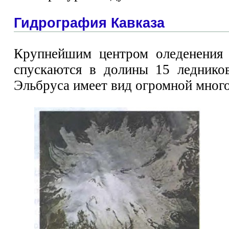
Гидрография Кавказа
Крупнейшим центром оледенения 
спускаются в долины 15 леднико
Эльбруса имеет вид огромной много