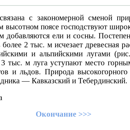
связана с закономерной сменой при
м высотном поясе господствуют широк
 добавляются ели и сосны. Постепен
более 2 тыс. м исчезает древесная р
ийскими и альпийскими лугами (рис.
 3 тыс. м луга уступают место горны
гов и льдов. Природа высокогорного 
едника — Кавказский и Тебердинский.
Окончание >>>