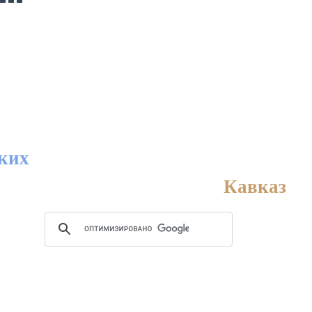
цких
Кавказ