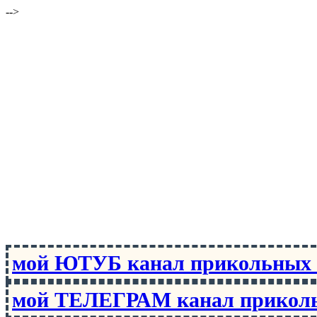
-->
мой ЮТУБ канал прикольны
мой ТЕЛЕГРАМ канал прико