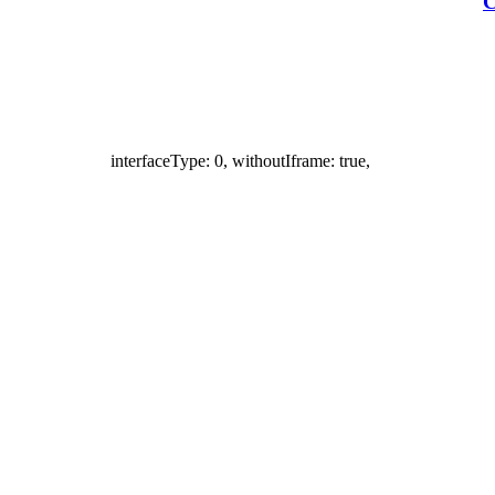
С
interfaceType: 0, withoutIframe: true,