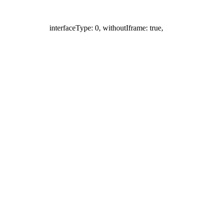
interfaceType: 0, withoutIframe: true,