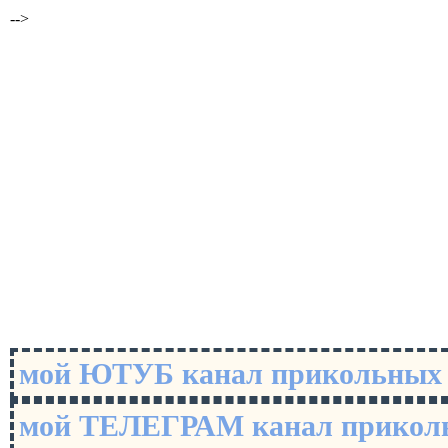
-->
мой ЮТУБ канал прикольны
мой ТЕЛЕГРАМ канал прико