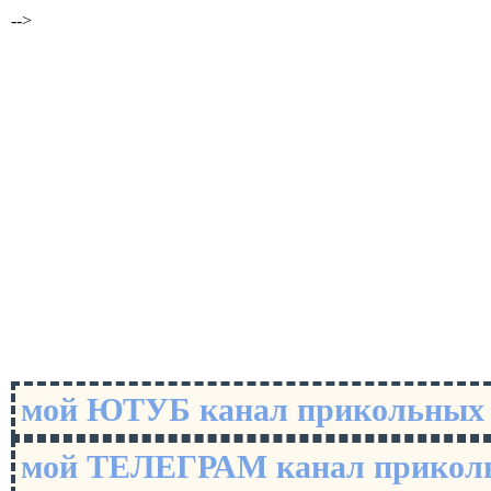
-->
мой ЮТУБ канал прикольны
мой ТЕЛЕГРАМ канал прико