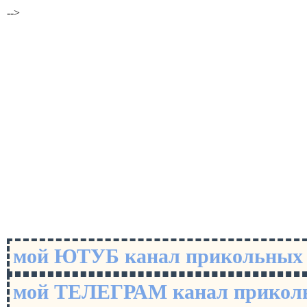
-->
мой ЮТУБ канал прикольны
мой ТЕЛЕГРАМ канал прико