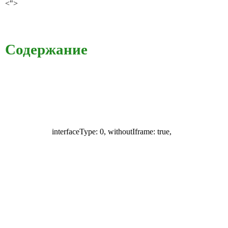
<">
Содержание
interfaceType: 0, withoutIframe: true,