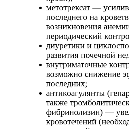
метотрексат — усилив
последнего на кровет
возникновения анемии
периодический контро
диуретики и циклоспо
развития почечной не
внутриматочные конт
возможно снижение э
последних;
антикоагулянты (гепар
также тромболитическ
фибринолизин) — увел
кровотечений (необхо