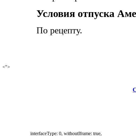
Условия отпуска Аме
По рецепту.
<">
С
interfaceType: 0, withoutIframe: true,