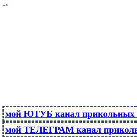
-->
мой ЮТУБ канал прикольны
мой ТЕЛЕГРАМ канал прико