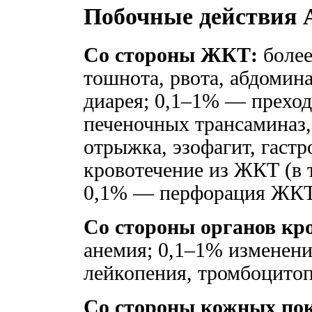
Побочные действия 
Со стороны ЖКТ:
более
тошнота, рвота, абдомина
диарея; 0,1–1% — прехо
печеночных трансаминаз
отрыжка, эзофагит, гастр
кровотечение из ЖКТ (в т
0,1% — перфорация ЖКТ, 
Со стороны органов кр
анемия; 0,1–1% изменени
лейкопения, тромбоцитоп
Со стороны кожных пок