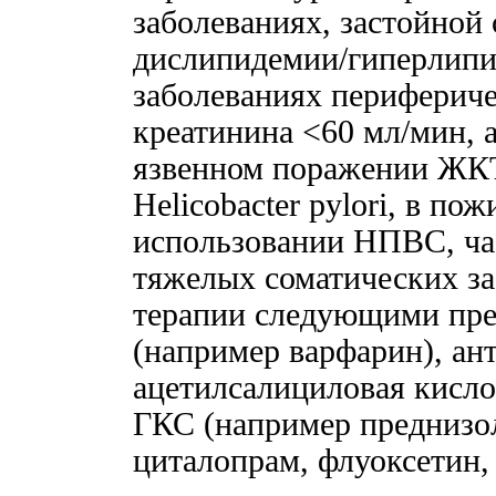
заболеваниях, застойной
дислипидемии/гиперлипид
заболеваниях перифериче
креатинина <60 мл/мин, 
язвенном поражении ЖКТ
Helicobacter pylori, в по
использовании НПВС, ча
тяжелых соматических з
терапии следующими пре
(например варфарин), ан
ацетилсалициловая кисло
ГКС (например преднизо
циталопрам, флуоксетин, 