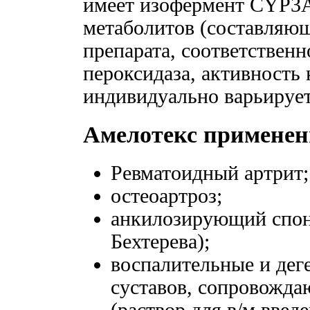
имеет изофермент CYP3A
метаболитов (составляю
препарата, соответственн
пероксидаза, активность 
индивидуально варьирует
Амелотекс применен
Ревматоидный артрит;
остеоартроз;
анкилозирующий спон
Бехтерева);
воспалительные и дег
суставов, сопровожд
(раствор для в/м введе