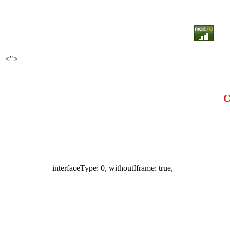
<">
С
interfaceType: 0, withoutIframe: true,