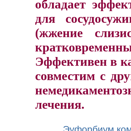
обладает эффек
для сосудосуж
(жжение слизи
кратковрем
Эффективен в ка
совместим с др
немедикамен
лечения.
Эуфорбиум ком