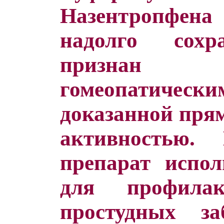
Назентропфен
надолго сохр
признан 
гомеопатиче
доказанной пря
активностью
препарат испол
для профила
простудных з