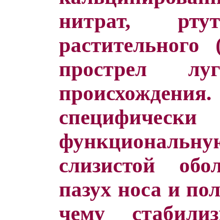
нитрат, рт
растительного
прострел луг
происхожде
специфически
функциональ
слизистой обо
пазух носа и по
чему стабили