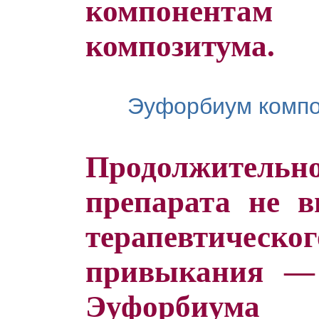
компонент
композитума.
Эуфорбиум компо
Продолжитель
препарата не в
терапевтичес
привыкания — 
Эуфорбиум