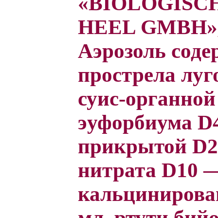
«BIOLOGISC
HEEL GMBH»,
Аэрозоль соде
прострела луг
суис-органной
эуфорбиума D
прикрытой D2 
нитрата D10 —
кальцинирова
мл, ртути бий