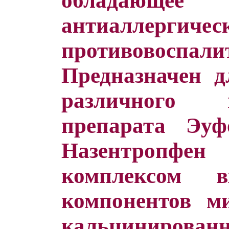
обладающее
антиалле
противовоспали
Предназначен д
различного 
препарата Эуф
Назентропфе
комплексом 
компонентов ми
кальцинированн