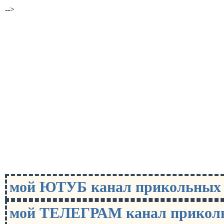
-->
мой ЮТУБ канал прикольны
мой ТЕЛЕГРАМ канал прико