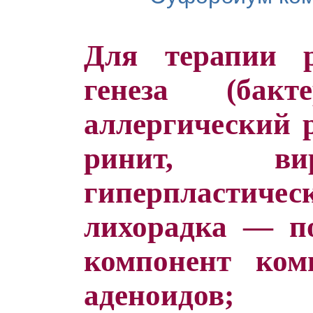
Для терапии р
генеза (бакт
аллергический 
ринит, ви
гиперпластиче
лихорадка — по
компонент комп
аденоидов; 