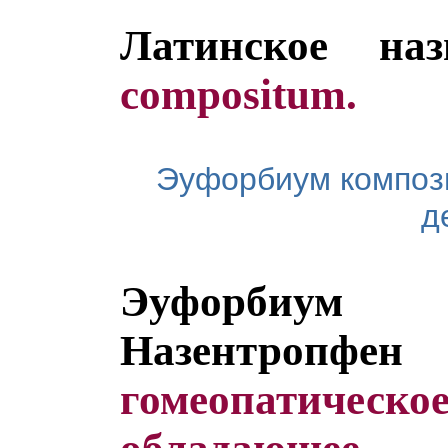
Латинское наз
compositum.
Эуфорбиум композ
д
Эуфорбиу
Назентропфен
гомеопатиче