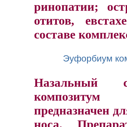
ринопатии; ос
отитов, евстах
составе комплек
Эуфорбиум ком
Назальный с
композитум 
предназначен дл
носа. Препар