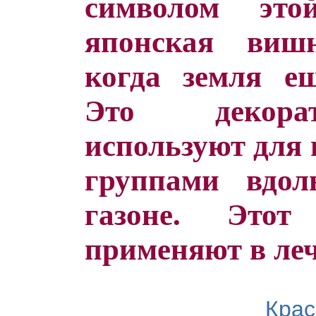
символом это
японская виш
когда земля ещ
Это декорат
используют для
группами вдо
газоне. Это
применяют в ле
Крас