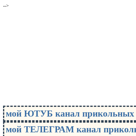
-->
мой ЮТУБ канал прикольны
мой ТЕЛЕГРАМ канал прико