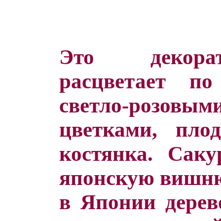
Это декорат
расцветает п
светло-розо
цветками, пло
костянка. Сак
японскую вишню
в Японии дерево