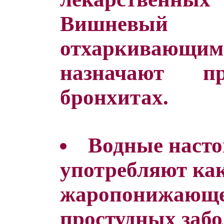
Вишневый 
отхаркивающи
назначают п
бронхитах.
Водные насто
употребляют ка
жаропонижающее
простудных заб