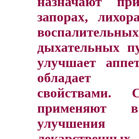
назначают пр
запорах, лихор
воспалитель
дыхательных пу
улучшает аппе
обладает ан
свойствами.
применяют 
улучшения
лекарственн