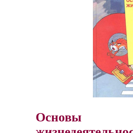
Основы б
жизнедеятельнос