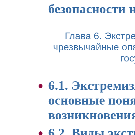
безопасности 
Глава 6. Экст
чрезвычайные опа
го
6.1. Экстреми
основные пон
возникновени
6.2. Виды экс