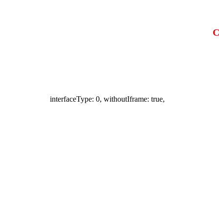
С
interfaceType: 0, withoutIframe: true,