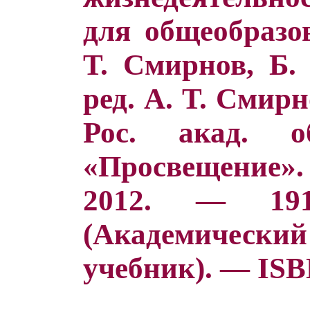
для общеобразов
Т. Смирнов, Б.
ред. А. Т. Смирн
Рос. акад. об
«Просвещение».
2012. — 1
(Академиче
учебник). — ISBN