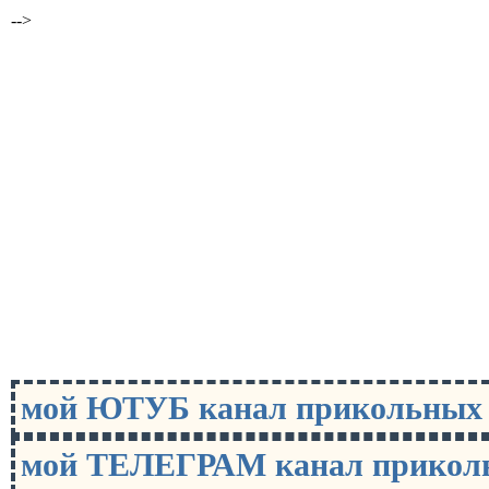
-->
мой ЮТУБ канал прикольны
мой ТЕЛЕГРАМ канал прико