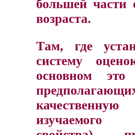
большей части 
возраста.
Там, где уста
систему оцен
основном это 
предполагаю
качественну
изучаемого 
свойства), 