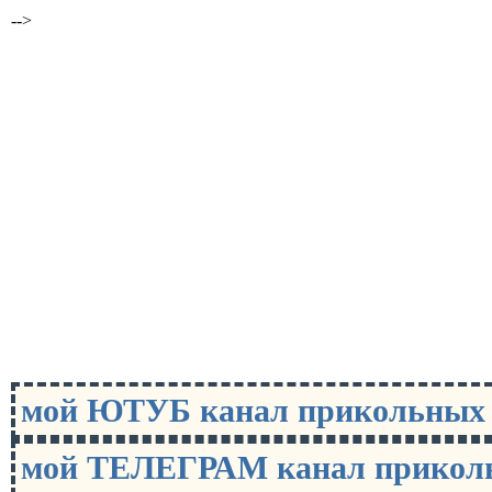
-->
мой ЮТУБ канал прикольны
мой ТЕЛЕГРАМ канал прико