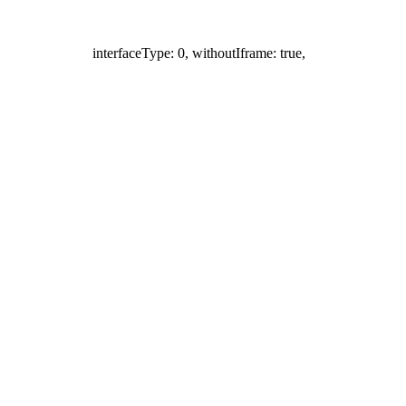
interfaceType: 0, withoutIframe: true,