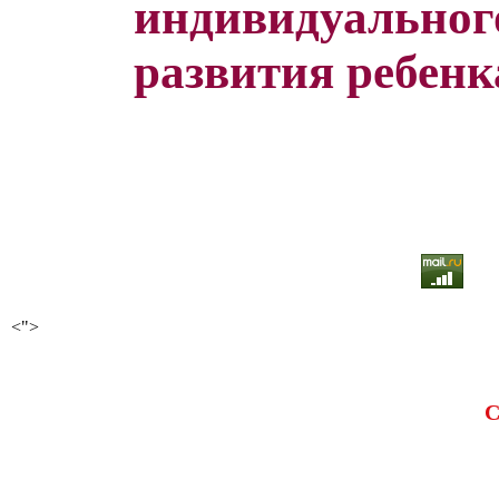
индивидуальног
развития ребенка 
<">
С