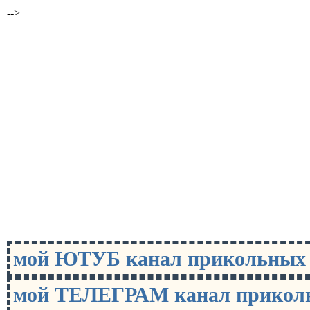
-->
мой ЮТУБ канал прикольны
мой ТЕЛЕГРАМ канал прико