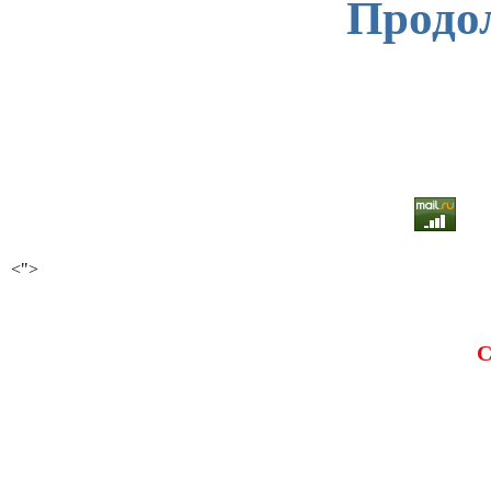
Продо
<">
С