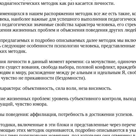
ходиагностических методик как раз касается личности.
имеющихся в нашем распоряжении методик все же есть такие, к
века, наиболее важные для успешного выполнения педагогическ
 педагогически значимые свойства характера человека, его стр
шения жизненных проблем и объяснения поведения других люде
р предлагаемых и подробно описываемых далее методик мы вклю
 следующие особенности психологии человека, представленные
ких методик.
ия личности в данный момент времени: са мочувствие, одиноче
и сущест вования, свобода выбора, половой конфликт, враждеб
юдям и миру, расхождение между ре альным и идеальным Я, своб
 чувство не прикаянности (бездомности).
арактера: объективность, сила воли, неза висимость.
ие жизненных проблем: уровень субъективного контроля, выхо
уаций, чувство юмора.
ы поведения: аффилиация, потребность в достижении успехов.
етодики, включенные в эти блоки и представленные через переч
помощью этих методик оцениваются, подробно описываются в ук
 под теми порядковыми номерами, под которыми они отмечены 