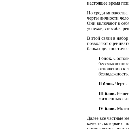
настоящее время пси
Но среди множества 
черты личности чело
Они включают в себя
успехов, способы ре
В этой связи в набо
позволяют оценивать
блоках диагностичес
I блок.
Состоян
бессмысленност
отношению к л
безнадежность,
II блок.
Черты х
III блок.
Решен
жизненных сит
IV блок.
Мотив
Далее все частные м
качеств, которые с 
последовательности