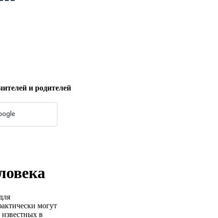
чителей и родителей
ловека
для
фактически могут
 известных в