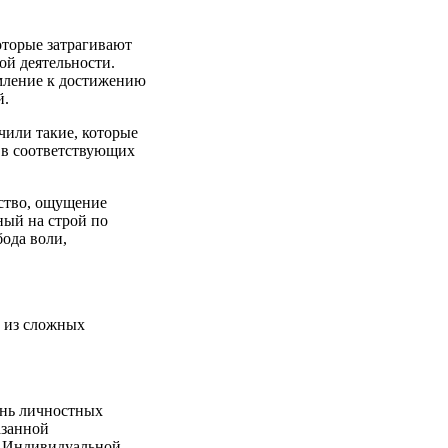
оторые затрагивают
ой деятельности.
емление к достижению
й.
чили такие, которые
 в соответствующих
ство, ощущение
ный на строй по
ода воли,
д из сложных
ень личностных
азанной
в Индивидуальной