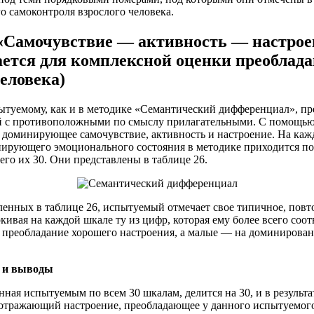
о самоконтроля взрослого человека.
 «Самочувствие — активность — настрое
ается для комплексной оценки преоблад
еловека)
ытуемому, как и в методике «Семантический дифференциал», пр
 с противоположными по смыслу прилагательными. С помощью
 доминирующее самочувствие, активность и настроение. На каж
ирующего эмоционального состояния в методике приходится по
его их 30. Они представлены в таблице 26.
ленных в таблице 26, испытуемый отмечает свое типичное, повт
ркивая на каждой шкале ту из цифр, которая ему более всего соо
 преобладание хорошего настроения, а малые — на доминирован
в и выводы
ная испытуемым по всем 30 шкалам, делится на 30, и в результа
, отражающий настроение, преобладающее у данного испытуемог