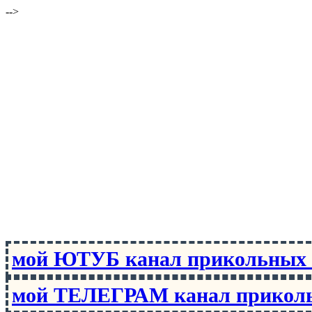
-->
мой ЮТУБ канал прикольны
мой ТЕЛЕГРАМ канал прико