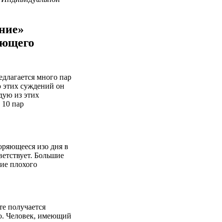
ние»
ающего
едлагается много пар
 этих суждений он
дую из этих
 10 пар
оряющееся изо дня в
тветствует. Большие
ие плохого
те получается
о. Человек, имеющий