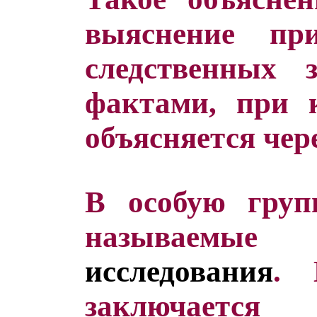
выяснение пр
следственных 
фактами, при к
объясняется чере
В особую груп
называ
исследования
. 
заключаетс