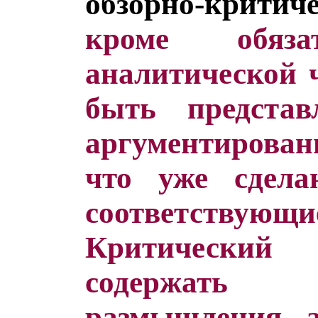
обзорно-критич
кроме обяза
аналитической 
быть предста
аргументирова
что уже сдела
соответств
Критически
содержать 
размышления а