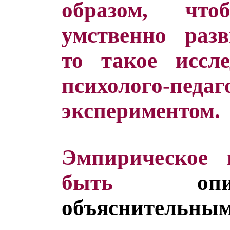
образом, чт
умственно раз
то такое иссле
психолого-педа
экспериментом.
Эмпирическое 
быть
оп
объяснительны