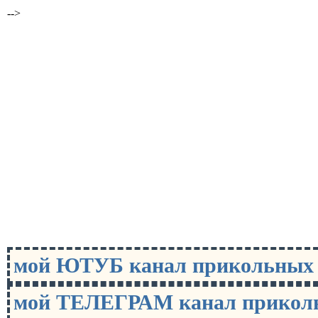
-->
мой ЮТУБ канал прикольны
мой ТЕЛЕГРАМ канал прико