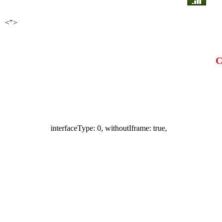
<">
С
interfaceType: 0, withoutIframe: true,