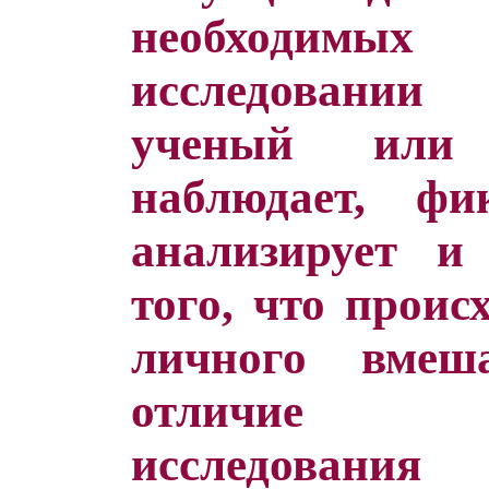
необходим
исследовани
ученый или 
наблюдает, фик
анализирует и
того, что проис
личного вмеш
отличие э
исслед