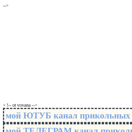
-->
< !-- ot vovana -->
мой ЮТУБ канал прикольны
мой ТЕЛЕГРАМ канал прико