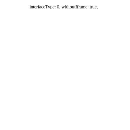
interfaceType: 0, withoutIframe: true,