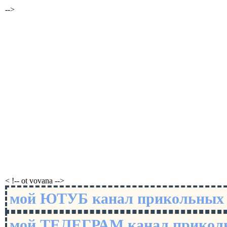
-->
< !-- ot vovana -->
мой ЮТУБ канал прикольны
мой ТЕЛЕГРАМ канал прико