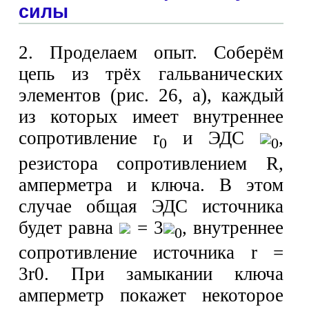
силы
2. Проделаем опыт. Соберём
цепь из трёх гальванических
элементов (рис. 26, а), каждый
из которых имеет внутреннее
сопротивление r
и ЭДС
,
0
0
резистора сопротивлением R,
амперметра и ключа. В этом
случае общая ЭДС источника
будет равна
= 3
, внутреннее
0
сопротивление источника r =
3r0. При замыкании ключа
амперметр покажет некоторое