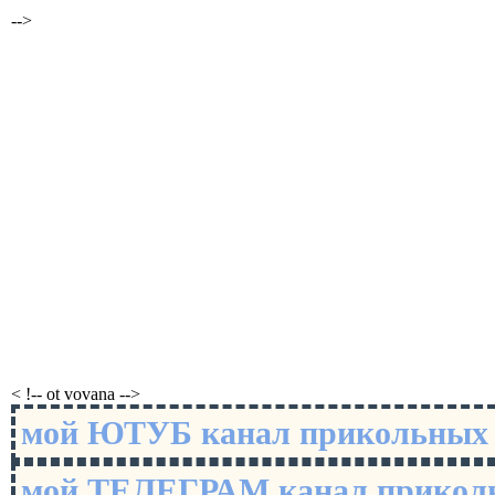
-->
< !-- ot vovana -->
мой ЮТУБ канал прикольны
мой ТЕЛЕГРАМ канал прико