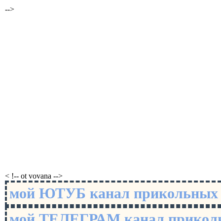
-->
< !-- ot vovana -->
мой ЮТУБ канал прикольны
мой ТЕЛЕГРАМ канал прико