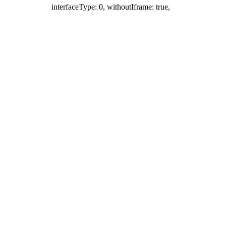
interfaceType: 0, withoutIframe: true,