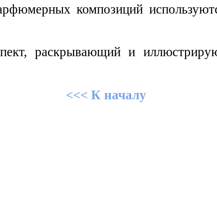
арфюмерных композиций используютс
спект, раскрывающий и иллюстриру
<<< К началу