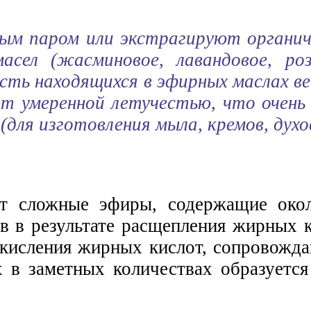
м паром или экстрагируют органиче
сел (жасминовое, лавандовое, розо
асть находящихся в эфирных маслах 
ют умеренной летучестью, что очень
ля изготовления мыла, кремов, духов 
т сложные эфиры, содержащие окол
в в результате расщепления жирных 
окисления жирных кислот, сопровожда
 в заметных количествах образуется