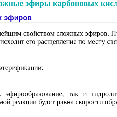
ожные эфиры карбоновых кис
х эфиров
нейшим свойством сложных эфиров. Пр
исходит его расщепление по месту св
этерификации:
 эфирообразование, так и гидроли
ямой реакции будет равна скорости обр