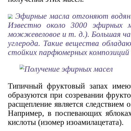
Эфирные масла отгоняют водяны
Известно около 3000 эфирных ма
можжевеловое и т. д.). Большая ч
углерода. Такие вещества облада
стойких парфюмерных композиций (д
Типичный фруктовый запах имею
образуются при созревании фрукто
расщепление является следствием 
Например, в поспевающих яблоках
кислоты (изомер изоамилацетата).