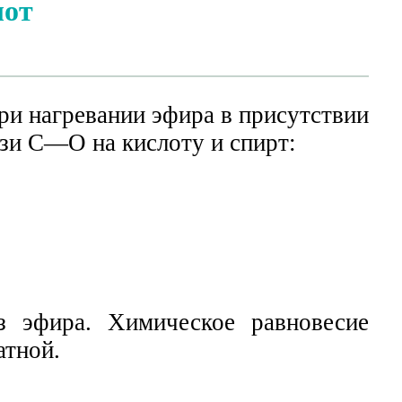
лот
и нагревании эфира в присутствии
язи С—О на кислоту и спирт:
з эфира. Химическое равновесие
атной.