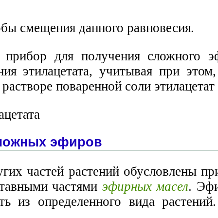
бы смещения данного равновесия.
н прибор для получения сложного э
ия этилацетата, учитывая при этом,
растворе поваренной соли этилацетат 
сложных эфиров
ругих частей растений обусловлены п
ставными частями
эфирных масел
. Эф
ть из определенного вида растений