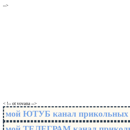
-->
< !-- ot vovana -->
мой ЮТУБ канал прикольны
мой ТЕЛЕГРАМ канал прико