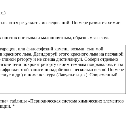
х.)
сываются результаты исследований. По мере развития химии
оих опытов описывали малопонятным, образным языком.
удрецов, или философский камень, возьми, сын мой,
 в красного льва. Дегидрируй этого красного льва на песчаной
 глиной реторту и не спеша дистиллируй. Собери отдельно
ийские тени покроют реторту своим тёмным покрывалом, и ты
сшифровки этой записи понадобилось несколько веков! По мере
лиус и др.) и номенклатура (Лавуазье и др.). Современный
етка» таблицы «Периодическая система химических элементов
кции. *