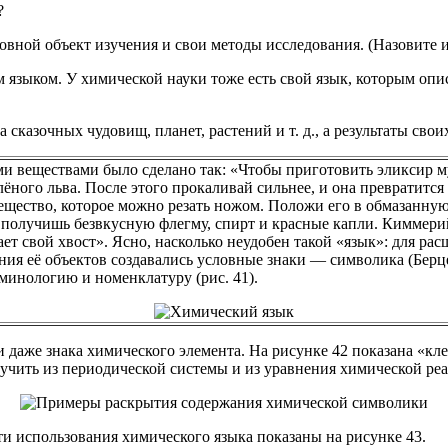
?
новной объект изучения и свои методы исследования. (Назовите и
 языком. У химической науки тоже есть свой язык, которым опи
 сказочных чудовищ, планет, растений и т. д., а результаты св
и веществами было сделано так: «Чтобы приготовить эликсир м
лёного льва. После этого прокаливай сильнее, и она превратится
вещество, которое можно резать ножом. Положи его в обмазанную
ы получишь безвкусную флегму, спирт и красные капли. Киммер
ет свой хвост». Ясно, насколько неудобен такой «язык»: для ра
ния её объектов создавались условные знаки — символика (Берце
минологию и номенклатуру (рис. 41).
 даже знака химического элемента. На рисунке 42 показана «кл
чить из периодической системы и из уравнения химической реа
 использования химического языка показаны на рисунке 43.