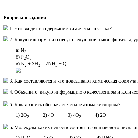
Вопросы и задания
1. Что входит в содержание химического языка?
2. Какую информацию несут следующие знаки, формулы, у
a) N
2
б) P
O
2
5
в) N
+ ЗН
= 2NH
+ Q
2
2
3
3. Как составляются и что показывают химическая формула
4. Объясните, какую информацию о качественном и количес
5. Какая запись обозначает четыре атома кислорода?
1) 2O
2) 4O 3) 4O
4) 2O
2
2
6. Молекулы каких веществ состоят из одинакового числа а
1) Н
O 2) O
3) СO
4) HNO