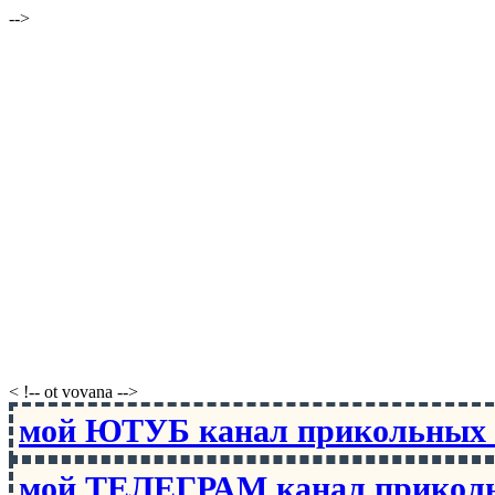
-->
< !-- ot vovana -->
мой ЮТУБ канал прикольны
мой ТЕЛЕГРАМ канал прико