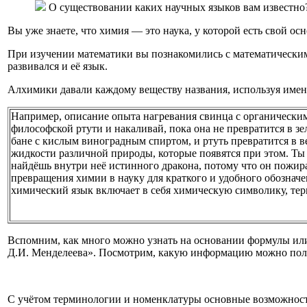
О существовании каких научных языков вам известно
Вы уже знаете, что химия — это наука, у которой есть свой ос
При изучении математики вы познакомились с математическим
развивался и её язык.
Алхимики давали каждому веществу названия, используя имена
Например, описание опыта нагревания свинца с органическим
философской ртути и накаливай, пока она не превратится в зе
бане с кислым виноградным спиртом, и ртуть превратится в 
жидкости различной природы, которые появятся при этом. Т
найдёшь внутри неё истинного дракона, потому что он пожира
превращения химии в науку для краткого и удобного обозначе
химический язык включает в себя химическую символику, тер
Вспомним, как много можно узнать на основании формулы или
Д.И. Менделеева». Посмотрим, какую информацию можно полу
С учётом терминологии и номенклатуры основные возможности