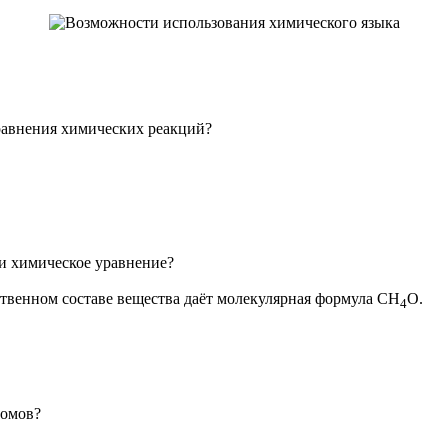
равнения химических реакций?
 и химическое уравнение?
твенном составе вещества даёт молекулярная формула СН
О.
4
томов?