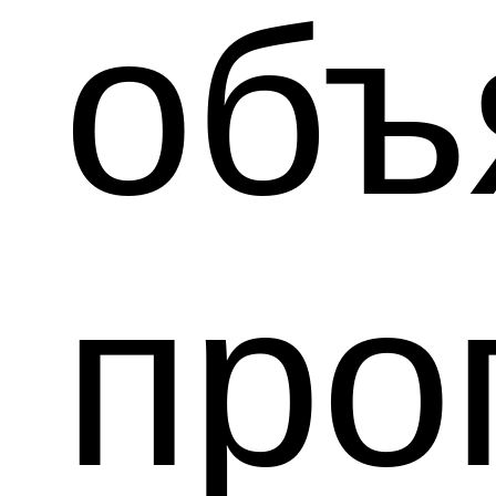
об
про