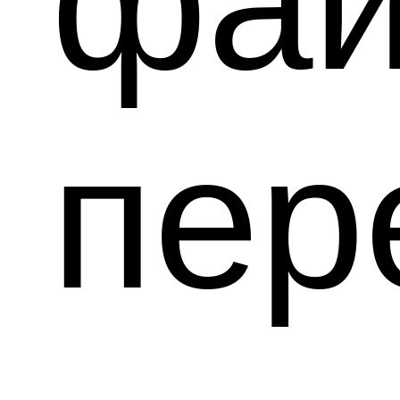
фай
пе