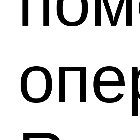
по
опе