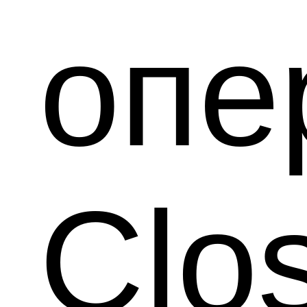
опе
Clo