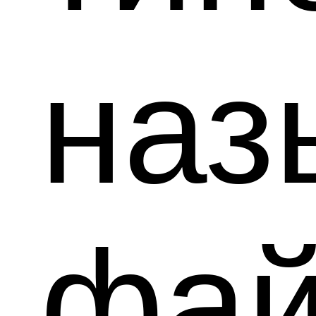
наз
фай