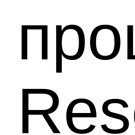
про
Res