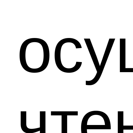
осу
чт