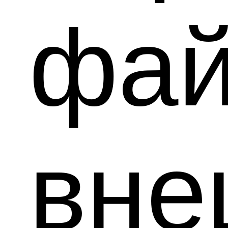
фа
вне