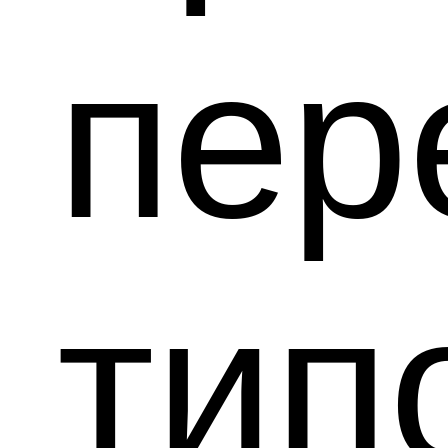
пе
тип