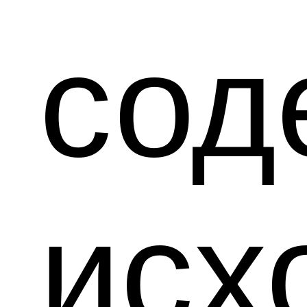
сод
исх