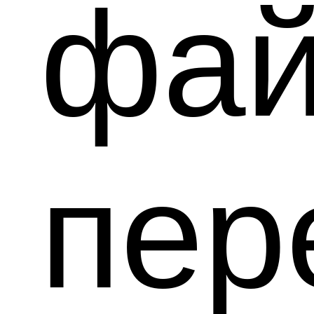
фай
пе