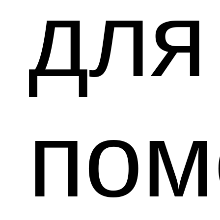
дл
по