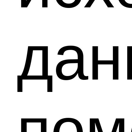
да
по