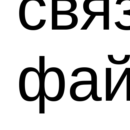
свя
фай