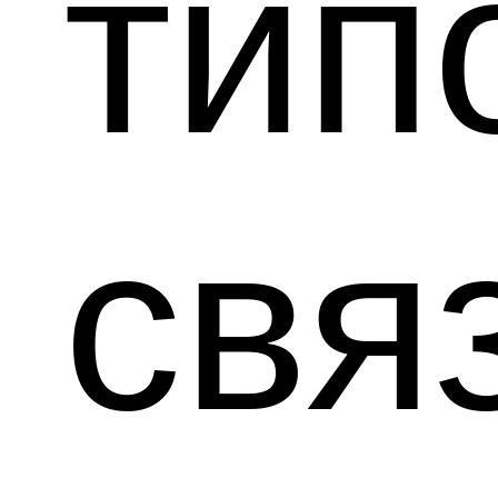
тип
свя