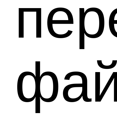
пе
фа