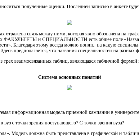
 заноситься полученные оценки. Последней записью в анкете буде
ах отражена связь между ними, которая явно обозначена на граф
лицах ФАКУЛЬТЕТЫ и СПЕЦИАЛЬНОСТИ есть общее поле «Назв
». Благодаря этому всегда можно понять, на какую специально
 Здесь предполагается, что названия специальностей на разных фа
 из трех взаимосвязанных таблиц, являющаяся табличной форм
Система основных понятий
руемая информационная модель приемной кампании в университе
в вуз с точки зрения поступающего? С точки зрения вуза?
ла». Модель должна быть представлена в графической и таблич