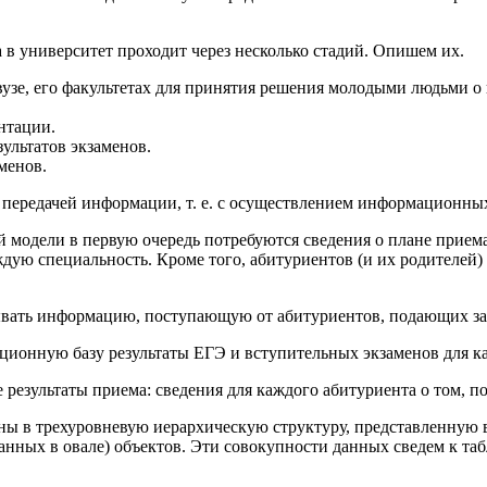
 в университет проходит через несколько стадий. Опишем их.
узе, его факультетах для принятия решения молодыми людьми о 
нтации.
ультатов экзаменов.
менов.
и передачей информации, т. е. с осуществлением информационны
модели в первую очередь потребуются сведения о плане приема 
ждую специальность. Кроме того, абитуриентов (и их родителей)
тывать информацию, поступающую от абитуриентов, подающих за
ационную базу результаты ЕГЭ и вступительных экзаменов для 
 результаты приема: сведения для каждого абитуриента о том, по
ы в трехуровневую иерархическую структуру, представленную в в
анных в овале) объектов. Эти совокупности данных сведем к таб