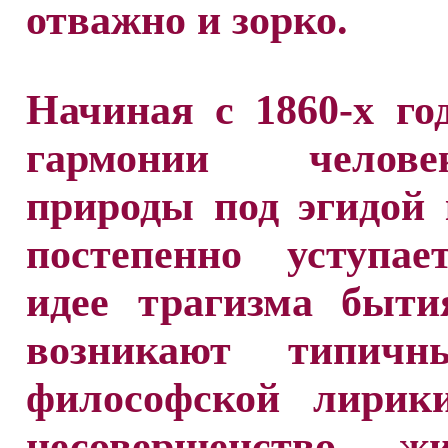
отважно и зорко.
Начиная с 1860-х го
гармонии чело
природы под эгидой
постепенно уступае
идее трагизма быти
возникают типичн
философской лирик
несовершенство ж