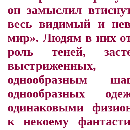
он замыслил втисну
весь видимый и не
мир». Людям в них о
роль теней, засте
выстриженных, 
однообразным ш
однообразных оде
одинаковыми физио
к некоему фантасти