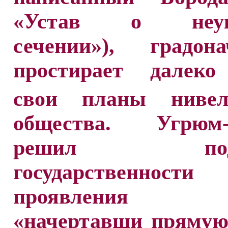
«Устав о неук
сечении»), градона
простирает далеко
свои планы нивел
общества. Угрюм-
решил подч
государственнос
проявления ж
«начертавши прямую