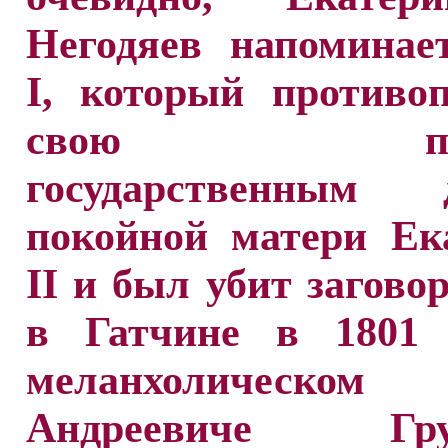
Негодяев напоминае
I, который противо
свою поли
государственным 
покойной матери Ек
II и был убит загов
в Гатчине в 1801 
меланхолическом 
Андреевиче Грус