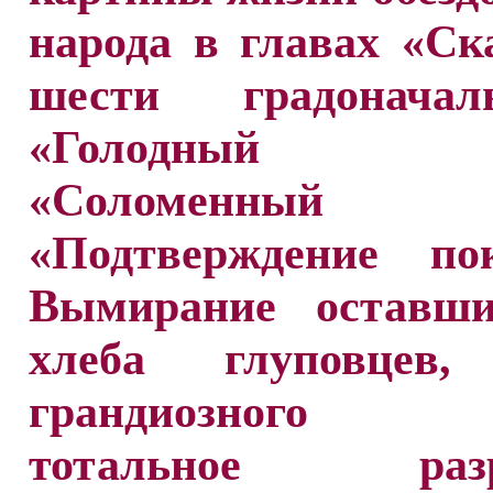
народа в главах «Ск
шести градоначаль
«Голодный го
«Соломенный г
«Подтверждение пок
Вымирание оставши
хлеба глуповцев,
грандиозного п
тотальное разр