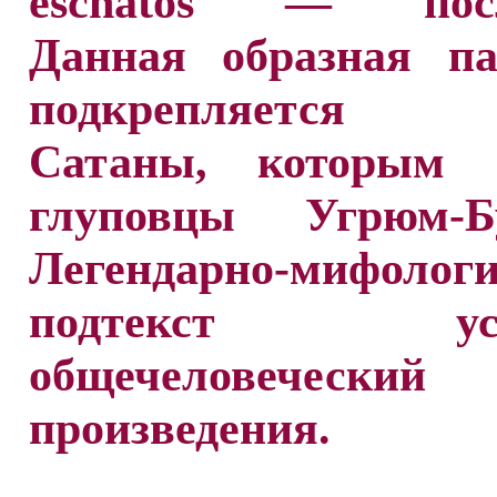
eschatos — после
Данная образная па
подкрепляется 
Сатаны, которым 
глуповцы Угрюм-Бу
Легендарно-мифолог
подтекст усил
общечеловеческий
произведения.