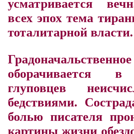
усматривается веч
всех эпох тема тиран
тоталитарной власти.
Градоначальствен
оборачивается в 
глуповцев неисчи
бедствиями. Состра
болью писателя про
картины жизни обезд