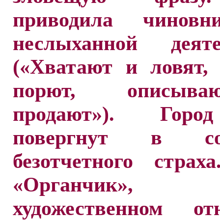
приводила чиновн
неслыханной деяте
(«Хватают и ловят,
порют, описыв
продают»). Гор
повергнут в сос
безотчетного страх
«Органчик
художественном от