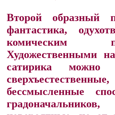
Второй образный 
фантастика, одухот
комическим па
Художественными на
сатирика можно н
сверхъестественн
бессмысленные спос
градоначальников,