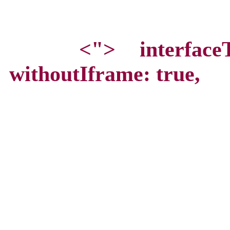
<">
interface
withoutIframe: true,