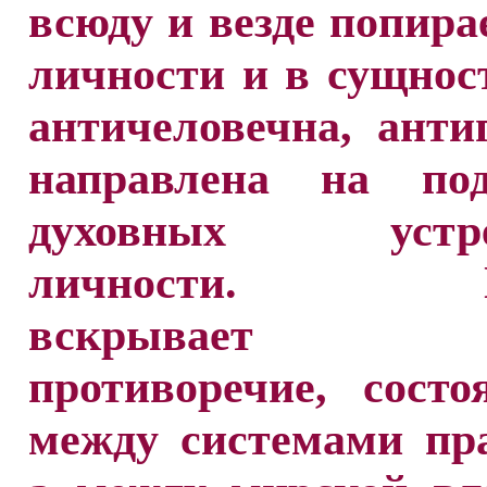
всюду и везде попира
личности и в сущнос
античеловечна, анти
направлена на под
духовных устре
личности. П
вскрывает гл
противоречие, сост
между системами пр