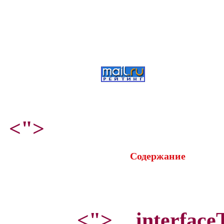
<">
Содержание
<">
interface