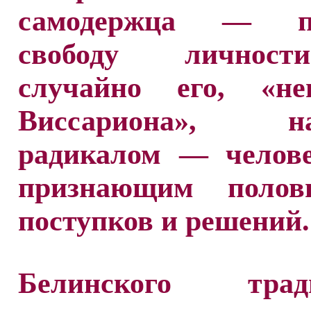
самодержца — по
свободу личнос
случайно его, «неи
Виссариона», на
радикалом — челове
признающим полов
поступков и решений.
Белинского тради