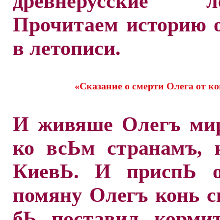
древнерусские ле
Прочитаем историю 
в летописи.
«Сказание о смерти Олега от к
И живяше Олегъ ми
ко всЬм странамъ, 
КиевЬ. И приспЬ о
помяну Олегъ конь с
бЬ поставил корми