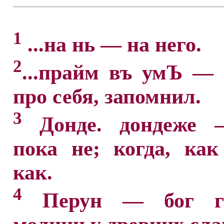
1
...на нь — на него.
2
...прайм въ умЪ —
про себя, запомнил.
3
Донде. дондеже 
пока не; когда, как
как.
4
Перун — бог г