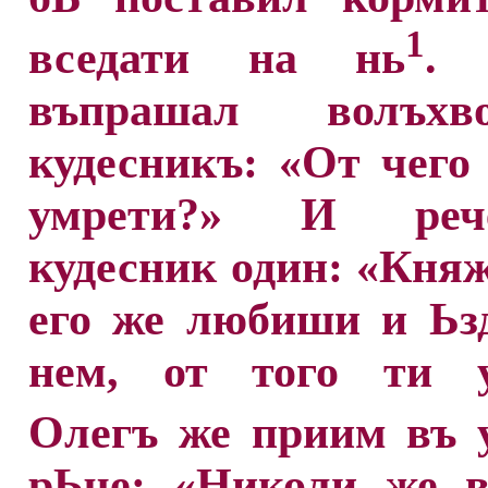
1
вседати на нь
.
въпрашал волъх
кудесникъ: «От чего
умрети?» И ре
кудесник один: «Княж
его же любиши и Ьз
нем, от того ти у
Олегъ же приим въ 
рЬче: «Николи же в