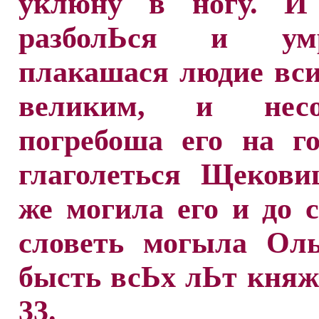
уклюну в ногу. И
разболЬся и у
плакашася людие вс
великим, и не
погребоша его на г
глаголеться Щекови
же могила его и до с
словеть могыла Оль
бысть всЬх лЬт княж
33.