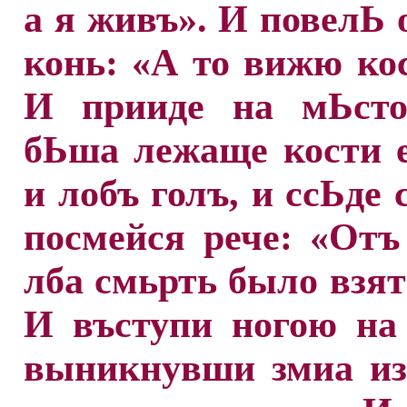
а я живъ». И повелЬ 
конь: «А то вижю кос
И прииде на мЬсто
бЬша лежаще кости 
и лобъ голъ, и ссЬде 
посмейся рече: «Отъ
лба смьрть было взя
И въступи ногою на
выникнувши змиа из