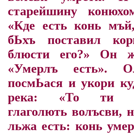
старейшину конюхом
«Кде есть конь мъй
бЬхъ поставил ко
блюсти его?» Он ж
«Умерлъ есть». О
посмЬася и укори ку
река: «То ти н
глаголють волъсви, н
льжа есть: конь умер