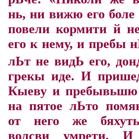
нь, ни вижю его боле 
повели кормити й н
его к нему, и пребы 
лЬт не видЬ его, дон
грекы иде. И прише
Кыеву и пребывьшю 
на пятое лЬто помя
от него же бяхут
волсви умрети. И