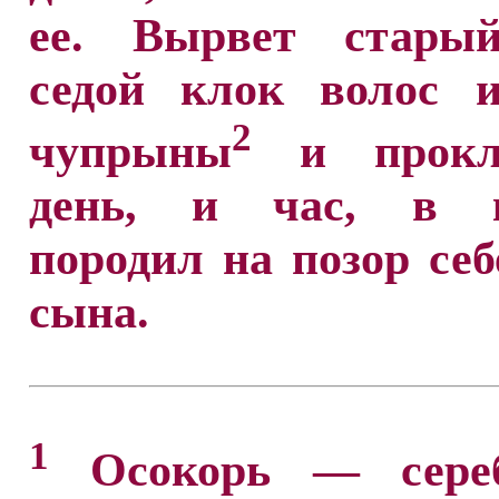
ее. Вырвет стары
седой клок волос и
2
чупрыны
и прокл
день, и час, в к
породил на позор себ
сына.
1
Осокорь — сереб