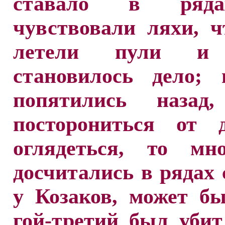
ставало в ряд
чувствовали ляхи, ч
летели пули и
становилось дело; 
попятились назад
посторониться от
оглядеться, то мн
досчитались в рядах 
у Козаков, может бы
гой-третий был уби