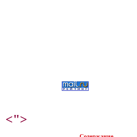
<">
Содержание