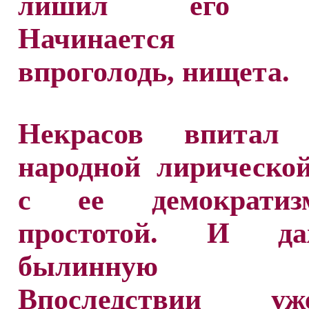
лишил его сре
Начинается 
впроголодь, нищета.
Некрасов впитал 
народной лирическо
с ее демократи
простотой. И 
былинную ст
Впоследствии 