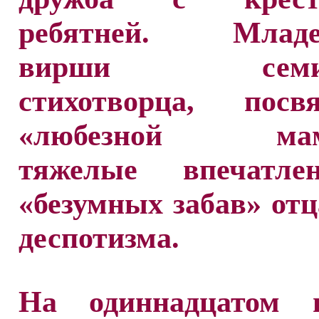
ребятней. Младен
вирши семиле
стихотворца, посв
«любезной маме
тяжелые впечатле
«безумных забав» отца
деспотизма.
На одиннадцатом 