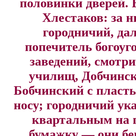
половинки дверей. 
Хлестаков: за 
городничий, да
попечитель богоуг
заведений, смотр
училищ, Добчинс
Бобчинский с пласт
носу; городничий ук
квартальным на 
бумажку — они бе