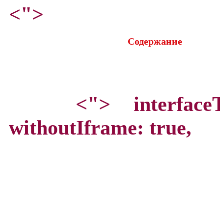
<">
Содержание
<">
interface
withoutIframe: true,