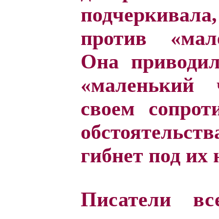
подчеркива
против «мале
Она приводил
«маленький 
своем сопрот
обстоятельс
гибнет под их 
Писатели все