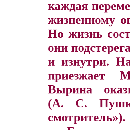
каждая переме
жизненному о
Но жизнь сост
они подстерег
и изнутри. Н
приезжает 
Вырина оказ
(А. С. Пушк
смотритель»)