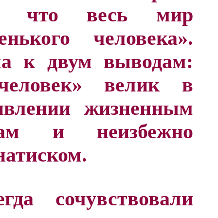
ла, что весь мир
нького человека».
а к двум выводам:
человек» велик в
ивлении жизненным
твам и неизбежно
натиском.
гда сочувствовали