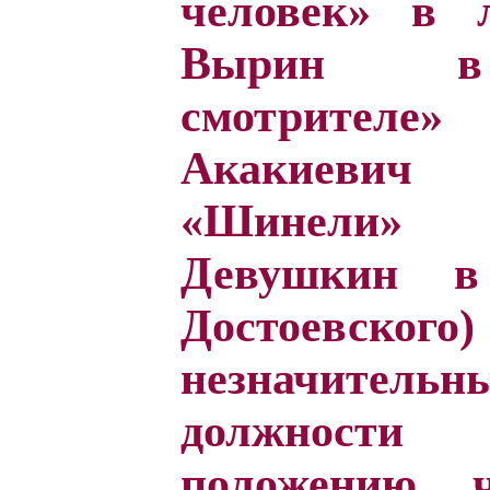
человек» в л
Вырин в 
смотрителе»
Акакиеви
«Шинели» 
Девушкин в
Достоевс
незначите
должности
положению ч