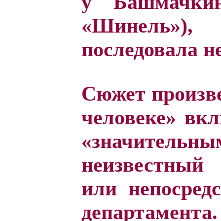
у Башмачкин
«Шинель»)
последовала н
Сюжет произв
человеке» вкл
«значительны
неизвестный
или непосред
департамен