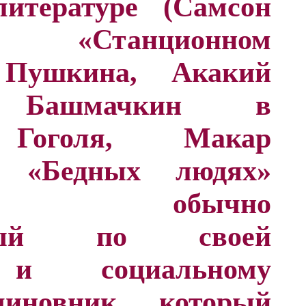
итературе (Самсон
«Станционном
 Пушкина, Акакий
ч Башмачкин в
Гоголя, Макар
 «Бедных людях»
кого) обычно
льный по своей
 и социальному
иновник, который