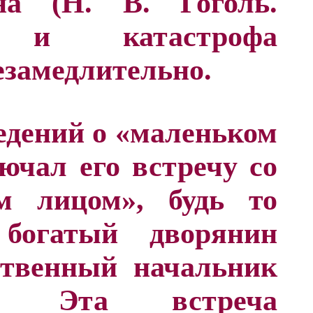
а (Н. В. Гоголь.
, и катастрофа
езамедлительно.
едений о «маленьком
ючал его встречу со
м лицом», будь то
 богатый дворянин
ственный начальник
та. Эта встреча