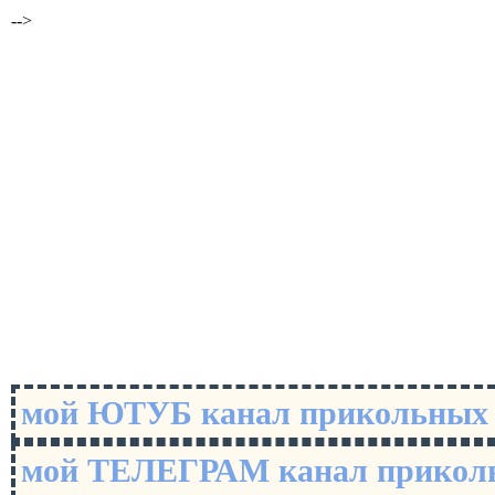
-->
мой ЮТУБ канал прикольны
мой ТЕЛЕГРАМ канал прико