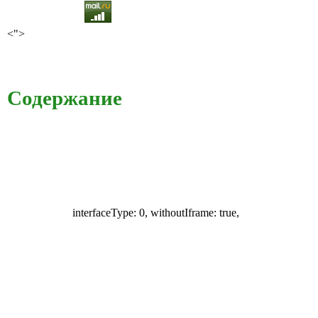
<">
Содержание
interfaceType: 0, withoutIframe: true,