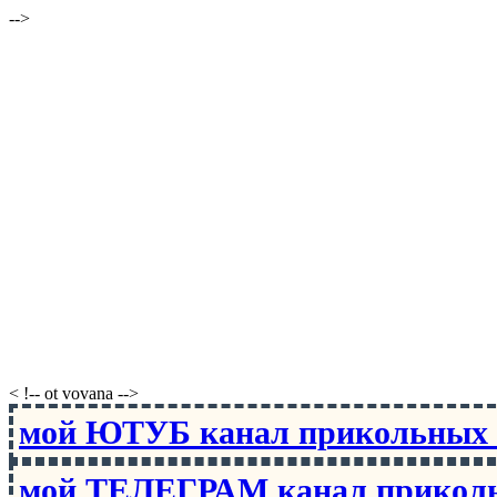
-->
< !-- ot vovana -->
мой ЮТУБ канал прикольны
мой ТЕЛЕГРАМ канал прико