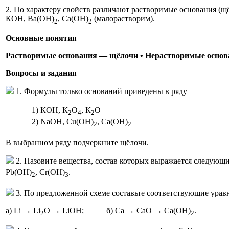
2. По характеру свойств различают растворимые основания (
КОН, Ва(ОН)
, Са(ОН)
(малорастворим).
2
2
Основные понятия
Растворимые основания — щёлочи • Нерастворимые основ
Вопросы и задания
1. Формулы только оснований приведены в ряду
1) КОН, К
O
, К
O
2
4
2
2) NaOH, Cu(OH)
, Ca(OH)
2
2
В выбранном ряду подчеркните щёлочи.
2. Назовите вещества, состав которых выражается следую
Pb(OH)
, Cr(OH)
.
2
3
3. По предложенной схеме составьте соответствующие урав
a) Li → Li
O → LiOH; б) Са → СаО → Са(ОН)
.
2
2