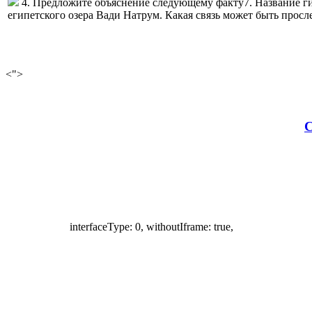
4. Предложите объяснение следующему факту7. Название ги
египетского озера Вади Натрум. Какая связь может быть прос
<">
С
interfaceType: 0, withoutIframe: true,