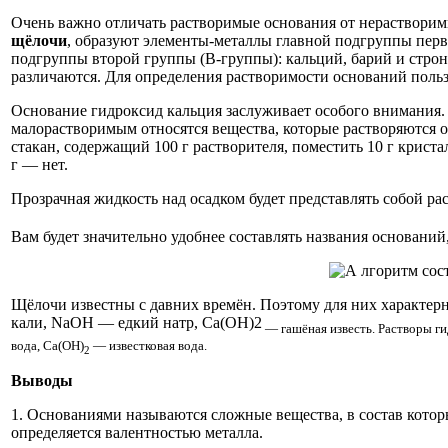
Очень важно отличать растворимые основания от нерастворимы
щёлочи
, образуют элементы-металлы главной подгруппы перв
подгруппы второй группы (В-группы): кальций, барий и стро
различаются. Для определения растворимости оснований поль
Основание гидроксид кальция заслуживает особого внимания. 
малорастворимым относятся вещества, которые растворяются ог
стакан, содержащий 100 г растворителя, поместить 10 г криста
г — нет.
Прозрачная жидкость над осадком будет представлять собой р
Вам будет значительно удобнее составлять названия основани
Щёлочи известны с давних времён. Поэтому для них характер
кали, NaOH — едкий натр, Са(ОН)2
— гашёная известь. Растворы ги
вода, Са(ОН)
— известковая вода.
2
Выводы
1. Основаниями называются сложные вещества, в состав котор
определяется валентностью металла.