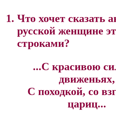
Что хочет сказать а
русской женщине э
строками?
...С красивою си
движеньях,
С походкой, со вз
цариц...