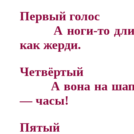
Первый голос
А ноги-то длин
как жерди.
Четвёртый
А вона на шапке
— часы!
Пятый