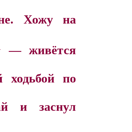
не. Хожу на
1
— живётся
й ходьбой по
ай и заснул