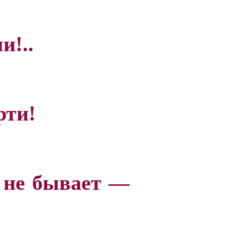
!..
ти!
е бывает —