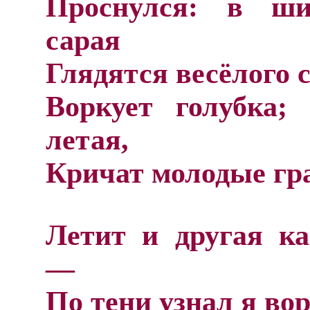
Проснулся: в ш
сарая
Глядятся весёлого 
Воркует голубка;
летая,
Кричат молодые гр
Летит и другая ка
—
По тени узнал я вор