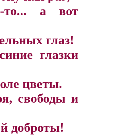
то... а вот
ельных глаз!
 синие глазки
оле цветы.
оя, свободы и
ой доброты!