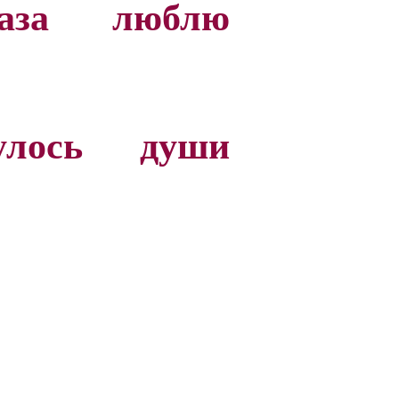
аза люблю
улось души