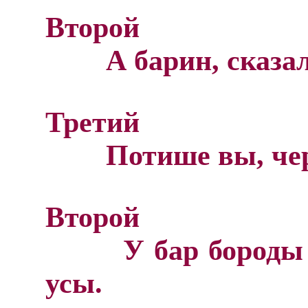
Второй
А барин, сказали
Третий
Потише вы, чер
Второй
У бар бороды н
усы.