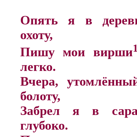
Опять я в дерев
охоту,
Пишу мои вирши
легко.
Вчера, утомлённы
болоту,
Забрел я в сар
глубоко.