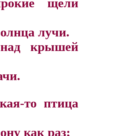
ирокие щели
солнца лучи.
 над крышей
ачи.
кая-то птица
ону как раз;