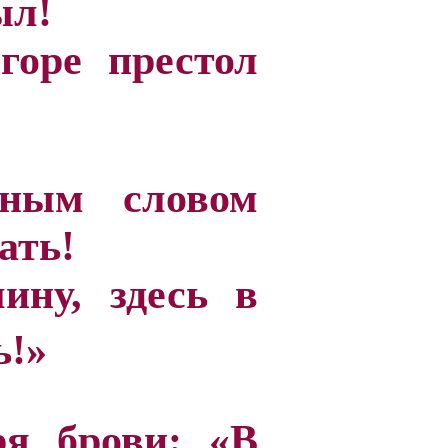
ыл!
горе престол
вным словом
ать!
лину, здесь в
ь!»
ря брови: «В