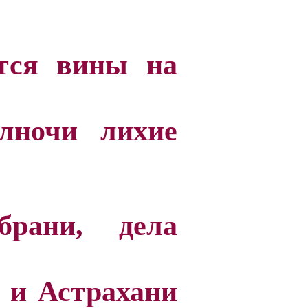
ся вины на
лночи лихие
рани, дела
, и Астрахани