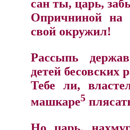
сан ты, царь, заб
Опричниной на 
свой окружил!
Рассыпь держа
детей бесовских р
Тебе ли, власте
5
машкаре
плясат
Но царь, нахму