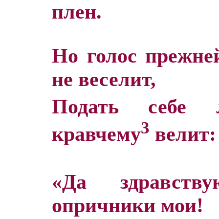
плен.
Но голос прежне
не веселит,
Подать себе 
3
кравчему
велит:
«Да здравств
опричники мои!