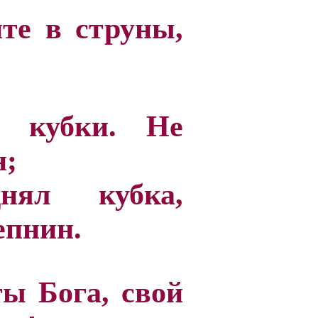
те в струны,
 кубки. Не
н;
нял кубка,
епнин.
ты Бога, свой