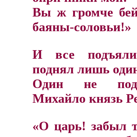
Вы ж громче бей
баяны-соловьи!»
И все подъяли
поднял лишь оди
Один не под
Михайло князь Р
«О царь! забыл 