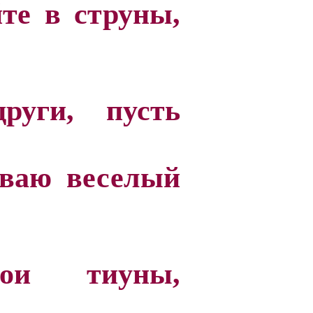
те в струны,
руги, пусть
ваю веселый
ои тиуны,