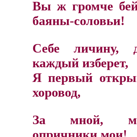
Вы ж громче бей
баяны-соловьи!
Себе личину, д
каждый изберет,
Я первый откры
хоровод,
За мной, м
опричники мои!