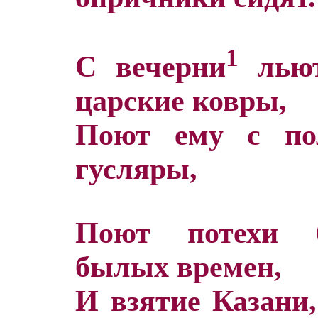
1
С вечерни
льют
царские ковры,
Поют ему с по
гусляры,
Поют потехи б
былых времен,
И взятие Казани