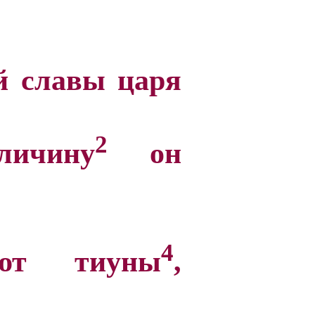
й славы царя
2
личину
он
4
уют тиуны
,