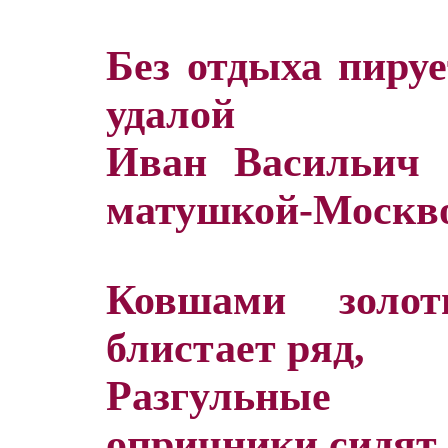
Без отдыха пиру
удалой
Иван Васильич 
матушкой-Москв
Ковшами золот
блистает ряд,
Разгульные
опричники сидят.