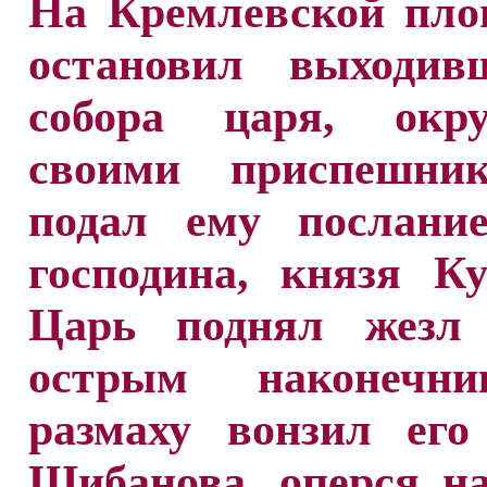
На Кремлевской пло
остановил выходив
собора царя, окру
своими приспешни
подал ему послание
господина, князя Ку
Царь поднял жезл
острым наконечни
размаху вонзил его
Шибанова, оперся н